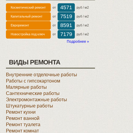
4571
Косметический ремонт
от
руб / м2
7519
Капитальный ремонт
от
руб / м2
8591
Евроремонт
от
руб / м2
7179
Новостройка под ключ
от
руб / м2
Подробнее »
ВИДЫ РЕМОНТА
Внутренние отделочные работы
Работы с гипсокартоном
Малярные работы
Сантехнические работы
Электромонтажные работы
Штукатурные работы
Ремонт кухни
Ремонт ванной
Ремонт туалета
Ремонт комнат