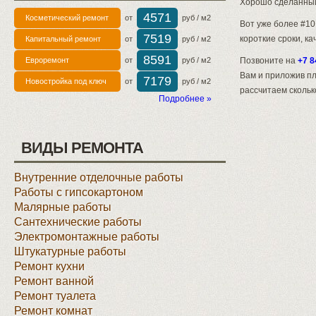
Хорошо сделанный
4571
Косметический ремонт
от
руб / м2
Вот уже более #10
7519
короткие сроки, к
Капитальный ремонт
от
руб / м2
8591
Евроремонт
от
руб / м2
Позвоните на
+7 8
Вам и приложив п
7179
Новостройка под ключ
от
руб / м2
рассчитаем скольк
Подробнее »
ВИДЫ РЕМОНТА
Внутренние отделочные работы
Работы с гипсокартоном
Малярные работы
Сантехнические работы
Электромонтажные работы
Штукатурные работы
Ремонт кухни
Ремонт ванной
Ремонт туалета
Ремонт комнат