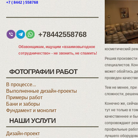
+7 ( 8442 ) 558768
+78442558768
Обзвонщикам, ищущим «взаимовыгодное
косметический рем
сотрудничество» - не звонить, не спамить!
Решив произвести 
специалистов. Кон
ФОТОГРАФИИ РАБОТ
может обойтись д
проведен качестве
В процессе...
Тем не менее, при
Выполненные дизайн-проекты
сложности, решен
Примеры работ
Бани и заборы
Конечно же, сейча
Фундамент и монолит
тут не только в 
качественнее и бы
НАШИ УСЛУГИ
сопровождают ремо
профильные работ
Дизайн-проект
лучшего оборудов