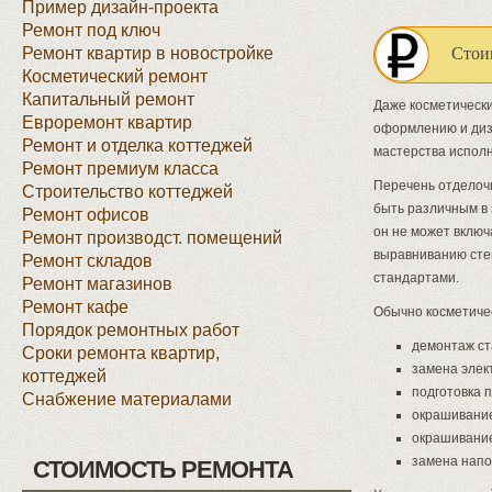
Пример дизайн-проекта
Ремонт под ключ
Ремонт квартир в новостройке
Стои
Косметический ремонт
Капитальный ремонт
Даже косметически
Евроремонт квартир
оформлению и диз
Ремонт и отделка коттеджей
мастерства испол
Ремонт премиум класса
Перечень отделоч
Строительство коттеджей
быть различным в 
Ремонт офисов
он не может включ
Ремонт производст. помещений
выравниванию стен
Ремонт складов
стандартами.
Ремонт магазинов
Ремонт кафе
Обычно косметичес
Порядок ремонтных работ
демонтаж с
Сроки ремонта квартир,
замена элек
коттеджей
подготовка 
Снабжение материалами
окрашивание
окрашивание
замена напо
СТОИМОСТЬ РЕМОНТА