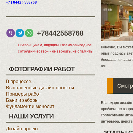
+7 ( 8442 ) 558768
+78442558768
Обзвонщикам, ищущим «взаимовыгодное
Конечно, Вы может
сотрудничество» - не звонить, не спамить!
опыт подсказывает
дополнительных 
влг.
ФОТОГРАФИИ РАБОТ
В процессе...
Смотр
Выполненные дизайн-проекты
Примеры работ
Бани и заборы
Благодаря дизайн-
Фундамент и монолит
проблемных вопрос
НАШИ УСЛУГИ
согласование диза
интерьера, действ
Дизайн-проект
ЭТАПЫ С