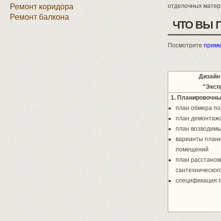
Ремонт коридора
отделочных матер
Ремонт балкона
ЧТО ВЫ 
Посмотрите
приме
Дизайн
"Эксп
1. Планировочн
план обмера п
план демонтажа
план возводимы
варианты план
помещений
план расстанов
сантехническог
спецификация 