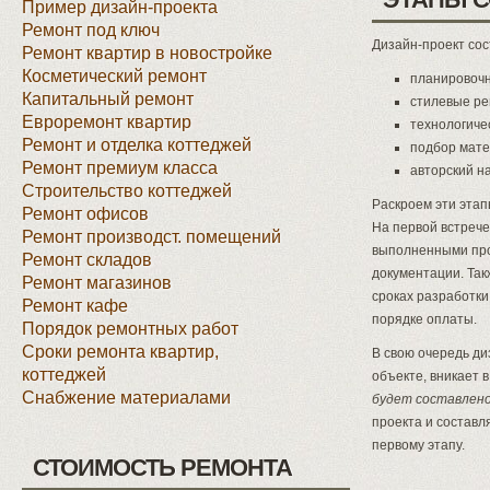
Пример дизайн-проекта
Ремонт под ключ
Дизайн-проект сос
Ремонт квартир в новостройке
Косметический ремонт
планировоч
Капитальный ремонт
стилевые р
Евроремонт квартир
технологиче
Ремонт и отделка коттеджей
подбор мате
Ремонт премиум класса
авторский н
Строительство коттеджей
Раскроем эти этап
Ремонт офисов
На первой встрече
Ремонт производст. помещений
выполненными про
Ремонт складов
документации. Та
Ремонт магазинов
сроках разработки
Ремонт кафе
порядке оплаты.
Порядок ремонтных работ
Сроки ремонта квартир,
В свою очередь ди
коттеджей
объекте, вникает
Снабжение материалами
будет составлено
проекта и составл
первому этапу.
СТОИМОСТЬ РЕМОНТА