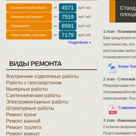
4571
Станд
Косметический ремонт
от
руб / м2
площа
7519
Капитальный ремонт
от
руб / м2
8591
Евроремонт
от
руб / м2
1 этап - Планиро
7179
Новостройка под ключ
от
руб / м2
Вам предлагаютс
Подробнее »
пространства, его
расстановка мебел
планировочного ре
ВИДЫ РЕМОНТА
Бланк Тех
Внутренние отделочные работы
2 этап - Стилевой
Работы с гипсокартоном
Разрабатывается 
Малярные работы
понравившийся вар
Сантехнические работы
пожеланиями. Посл
Электромонтажные работы
Штукатурные работы
Современ
Ремонт кухни
Ремонт ванной
3 этап - Инженер
Ремонт туалета
Согласно выбранн
Ремонт комнат
Подготавливаются 