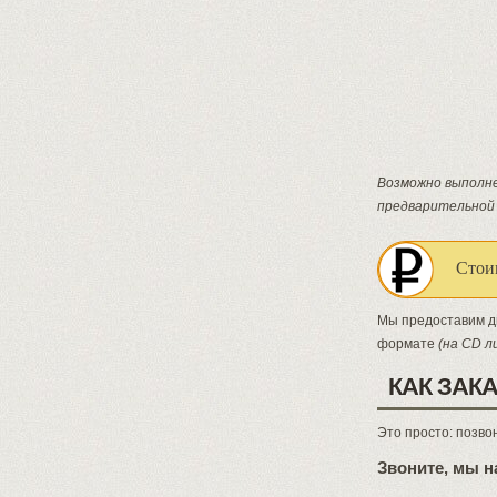
Возможно выполне
предварительной 
Стои
Мы предоставим д
формате
(на CD л
КАК ЗАК
Это просто: позво
Звоните, мы н