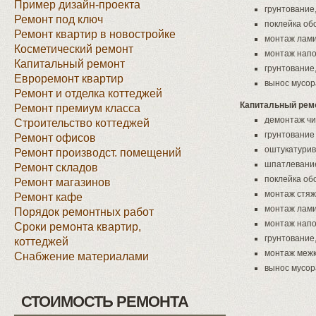
Пример дизайн-проекта
грунтование
Ремонт под ключ
поклейка об
Ремонт квартир в новостройке
монтаж лам
Косметический ремонт
монтаж напо
Капитальный ремонт
грунтование
Евроремонт квартир
вынос мусор
Ремонт и отделка коттеджей
Капитальный ремо
Ремонт премиум класса
демонтаж чи
Строительство коттеджей
грунтование
Ремонт офисов
оштукатури
Ремонт производст. помещений
шпатлевани
Ремонт складов
поклейка об
Ремонт магазинов
монтаж стяж
Ремонт кафе
монтаж лам
Порядок ремонтных работ
монтаж напо
Сроки ремонта квартир,
грунтование
коттеджей
монтаж меж
Снабжение материалами
вынос мусор
СТОИМОСТЬ РЕМОНТА