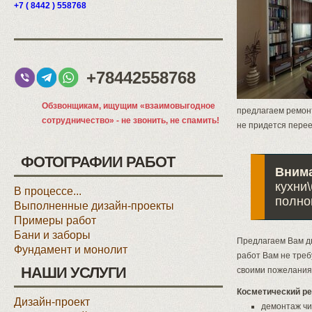
+7 ( 8442 ) 558768
+78442558768
Обзвонщикам, ищущим «взаимовыгодное
предлагаем ремон
сотрудничество» - не звонить, не спамить!
не придется перее
ФОТОГРАФИИ РАБОТ
Вним
кухни
В процессе...
полно
Выполненные дизайн-проекты
Примеры работ
Бани и заборы
Предлагаем Вам дв
Фундамент и монолит
работ Вам не треб
НАШИ УСЛУГИ
своими пожелания
Косметический ре
Дизайн-проект
демонтаж ч