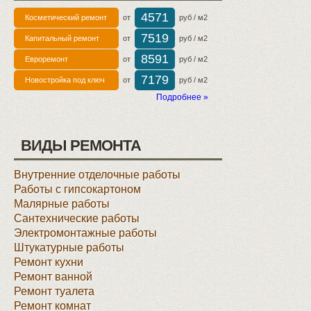
4571
Косметический ремонт
от
руб / м2
7519
Капитальный ремонт
от
руб / м2
8591
Евроремонт
от
руб / м2
7179
Новостройка под ключ
от
руб / м2
Подробнее »
ВИДЫ РЕМОНТА
Внутренние отделочные работы
Работы с гипсокартоном
Малярные работы
Сантехнические работы
Электромонтажные работы
Штукатурные работы
Ремонт кухни
Ремонт ванной
Ремонт туалета
Ремонт комнат