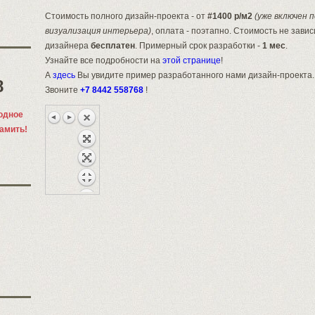
Стоимость полного дизайн-проекта - от
#1400 р/м2
(уже включен 
визуализация интерьера)
, оплата - поэтапно. Стоимость не зави
дизайнера
бесплатен
. Примерный срок разработки -
1 мес
.
Узнайте все подробности на
этой странице
!
А
здесь
Вы увидите пример разработанного нами дизайн-проекта.
8
Звоните
+7 8442 558768
!
одное
памить!