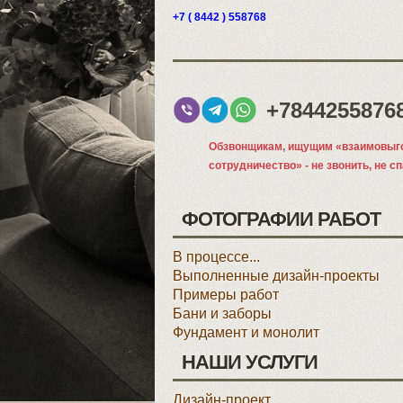
+7 ( 8442 ) 558768
+7844255876
Обзвонщикам, ищущим «взаимовыг
сотрудничество» - не звонить, не с
ФОТОГРАФИИ РАБОТ
В процессе...
Выполненные дизайн-проекты
Примеры работ
Бани и заборы
Фундамент и монолит
НАШИ УСЛУГИ
Дизайн-проект