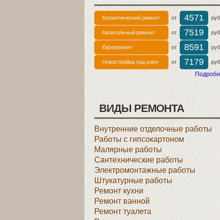
4571
Косметический ремонт
от
руб 
7519
Капитальный ремонт
от
руб 
8591
Евроремонт
от
руб 
7179
Новостройка под ключ
от
руб 
Подробн
ВИДЫ РЕМОНТА
Внутренние отделочные работы
Работы с гипсокартоном
Малярные работы
Сантехнические работы
Электромонтажные работы
Штукатурные работы
Ремонт кухни
Ремонт ванной
Ремонт туалета