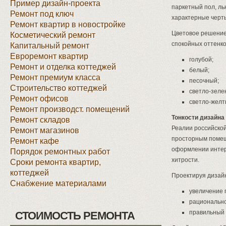
Пример дизайн-проекта
паркетный пол, л
Ремонт под ключ
характерные черты
Ремонт квартир в новостройке
Цветовое решение
Косметический ремонт
спокойных оттенко
Капитальный ремонт
Евроремонт квартир
голубой;
Ремонт и отделка коттеджей
белый;
Ремонт премиум класса
песочный;
Строительство коттеджей
светло-зеле
Ремонт офисов
светло-желт
Ремонт производст. помещений
Тонкости дизайна
Ремонт складов
Реалии российской
Ремонт магазинов
просторным помещ
Ремонт кафе
оформлении интер
Порядок ремонтных работ
хитрости.
Сроки ремонта квартир,
коттеджей
Проектируя дизайн
Снабжение материалами
увеличение 
рационально
правильный 
СТОИМОСТЬ РЕМОНТА