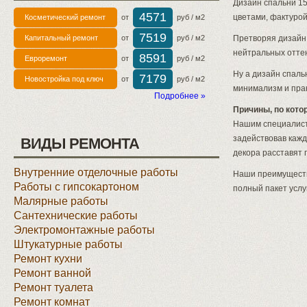
Дизайн спальни 15
4571
цветами, фактуро
Косметический ремонт
от
руб / м2
7519
Капитальный ремонт
от
руб / м2
Претворяя дизайн 
нейтральных отте
8591
Евроремонт
от
руб / м2
Ну а дизайн спальн
7179
Новостройка под ключ
от
руб / м2
минимализм и прак
Подробнее »
Причины, по кото
Нашим специалист
задействовав каж
ВИДЫ РЕМОНТА
декора расставят 
Внутренние отделочные работы
Наши преимущества
Работы с гипсокартоном
полный пакет услу
Малярные работы
Сантехнические работы
Электромонтажные работы
Штукатурные работы
Ремонт кухни
Ремонт ванной
Ремонт туалета
Ремонт комнат