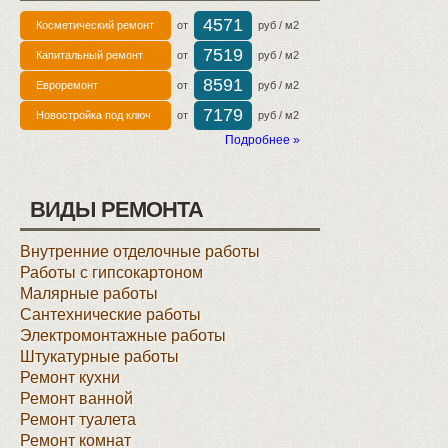
4571
Косметический ремонт
от
руб / м2
7519
Капитальный ремонт
от
руб / м2
8591
Евроремонт
от
руб / м2
7179
Новостройка под ключ
от
руб / м2
Подробнее »
ВИДЫ РЕМОНТА
Внутренние отделочные работы
Работы с гипсокартоном
Малярные работы
Сантехнические работы
Электромонтажные работы
Штукатурные работы
Ремонт кухни
Ремонт ванной
Ремонт туалета
Ремонт комнат