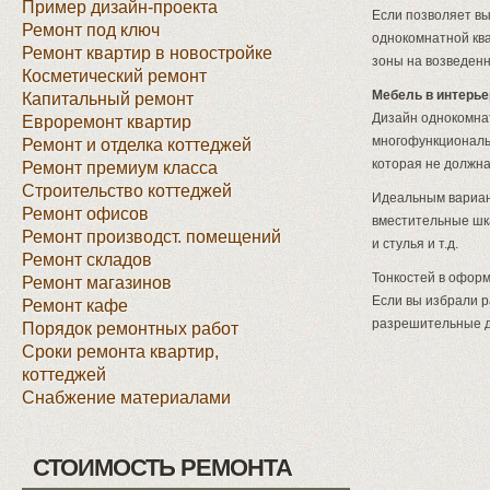
Пример дизайн-проекта
Если позволяет в
Ремонт под ключ
однокомнатной кв
Ремонт квартир в новостройке
зоны на возведенн
Косметический ремонт
Мебель в интерье
Капитальный ремонт
Дизайн однокомна
Евроремонт квартир
многофункциональн
Ремонт и отделка коттеджей
которая не должн
Ремонт премиум класса
Строительство коттеджей
Идеальным вариан
Ремонт офисов
вместительные шка
Ремонт производст. помещений
и стулья и т.д.
Ремонт складов
Тонкостей в офор
Ремонт магазинов
Если вы избрали 
Ремонт кафе
разрешительные д
Порядок ремонтных работ
Сроки ремонта квартир,
коттеджей
Снабжение материалами
СТОИМОСТЬ РЕМОНТА