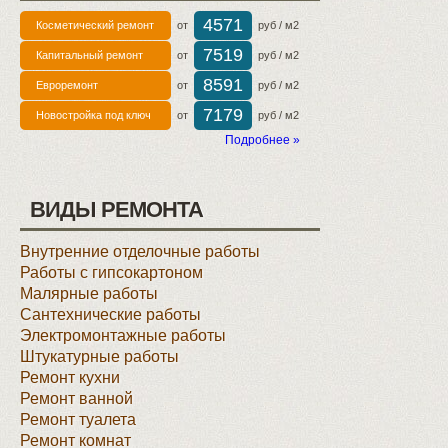
4571
Косметический ремонт
от
руб / м2
7519
Капитальный ремонт
от
руб / м2
8591
Евроремонт
от
руб / м2
7179
Новостройка под ключ
от
руб / м2
Подробнее »
ВИДЫ РЕМОНТА
Внутренние отделочные работы
Работы с гипсокартоном
Малярные работы
Сантехнические работы
Электромонтажные работы
Штукатурные работы
Ремонт кухни
Ремонт ванной
Ремонт туалета
Ремонт комнат