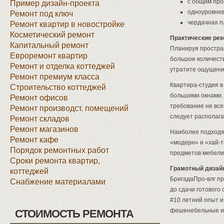
с общим про
Пример дизайн-проекта
одноуровнев
Ремонт под ключ
чердачная п
Ремонт квартир в новостройке
Косметический ремонт
Практические ре
Капитальный ремонт
Планируя простра
Евроремонт квартир
большое количеств
Ремонт и отделка коттеджей
утратите ощущение
Ремонт премиум класса
Квартира-студия 
Строительство коттеджей
большими окнами.
Ремонт офисов
требование не все
Ремонт производст. помещений
следует располага
Ремонт складов
Ремонт магазинов
Наиболее подходя
Ремонт кафе
«модерн» и «хай-т
Порядок ремонтных работ
предметов мебели
Сроки ремонта квартир,
Грамотный дизай
коттеджей
БригадаПро-влг пр
Снабжение материалами
до сдачи готового 
#10 летний опыт и
фешенебельные и 
СТОИМОСТЬ РЕМОНТА