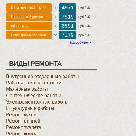
4571
Косметический ремонт
от
руб / м2
7519
Капитальный ремонт
от
руб / м2
8591
Евроремонт
от
руб / м2
7179
Новостройка под ключ
от
руб / м2
Подробнее »
ВИДЫ РЕМОНТА
Внутренние отделочные работы
Работы с гипсокартоном
Малярные работы
Сантехнические работы
Электромонтажные работы
Штукатурные работы
Ремонт кухни
Ремонт ванной
Ремонт туалета
Ремонт комнат