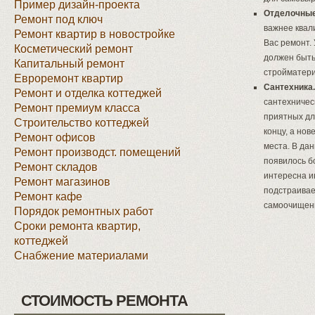
Пример дизайн-проекта
Отделочные
Ремонт под ключ
важнее квал
Ремонт квартир в новостройке
Вас ремонт.
Косметический ремонт
должен быть
Капитальный ремонт
стройматери
Евроремонт квартир
Сантехника.
Ремонт и отделка коттеджей
сантехничес
Ремонт премиум класса
приятных для
Строительство коттеджей
концу, а но
Ремонт офисов
места. В да
Ремонт производст. помещений
появилось б
Ремонт складов
интересна и
Ремонт магазинов
подстраивае
Ремонт кафе
самоочищени
Порядок ремонтных работ
Сроки ремонта квартир,
коттеджей
Снабжение материалами
СТОИМОСТЬ РЕМОНТА