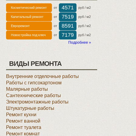
4571
Косметический ремонт
от
руб / м2
7519
Капитальный ремонт
от
руб / м2
8591
Евроремонт
от
руб / м2
7179
Новостройка под ключ
от
руб / м2
Подробнее »
ВИДЫ РЕМОНТА
Внутренние отделочные работы
Работы с гипсокартоном
Малярные работы
Сантехнические работы
Электромонтажные работы
Штукатурные работы
Ремонт кухни
Ремонт ванной
Ремонт туалета
Ремонт комнат