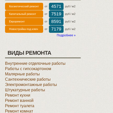
4571
Косметический ремонт
от
руб / м2
7519
Капитальный ремонт
от
руб / м2
8591
Евроремонт
от
руб / м2
7179
Новостройка под ключ
от
руб / м2
Подробнее »
ВИДЫ РЕМОНТА
Внутренние отделочные работы
Работы с гипсокартоном
Малярные работы
Сантехнические работы
Электромонтажные работы
Штукатурные работы
Ремонт кухни
Ремонт ванной
Ремонт туалета
Ремонт комнат